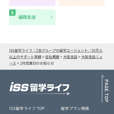
福岡支店
ISS留学ライフ｜Z会グループの留学エージェント／10万人
以上のサポート実績
>
会社概要
>
大阪支店
>
大阪支店ニュ
ース
>
2月営業日のお知らせ
PA
ISS留学ライフ TOP
留学プラン検索