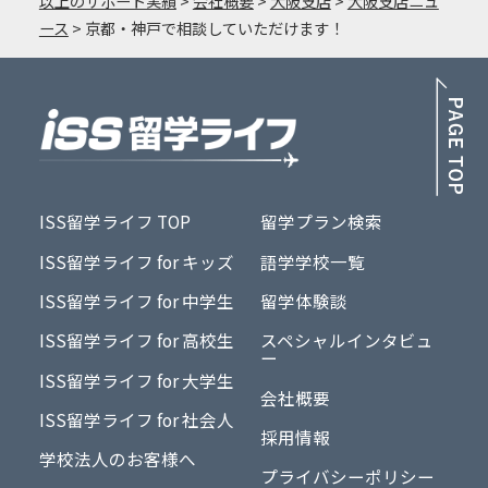
以上のサポート実績
>
会社概要
>
大阪支店
>
大阪支店ニュ
ース
>
京都・神戸で相談していただけます！
PA
ISS留学ライフ TOP
留学プラン検索
ISS留学ライフ for キッズ
語学学校一覧
ISS留学ライフ for 中学生
留学体験談
ISS留学ライフ for 高校生
スペシャルインタビュ
ー
ISS留学ライフ for 大学生
会社概要
ISS留学ライフ for 社会人
採用情報
学校法人のお客様へ
プライバシーポリシー