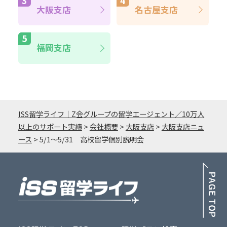
大阪支店
名古屋支店
福岡支店
ISS留学ライフ｜Z会グループの留学エージェント／10万人
以上のサポート実績
>
会社概要
>
大阪支店
>
大阪支店ニュ
ース
>
5/1～5/31 高校留学個別説明会
PA