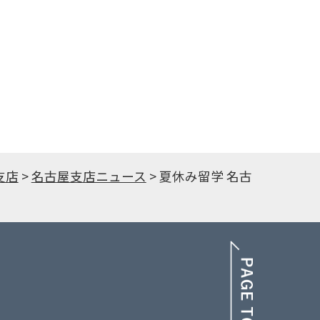
支店
>
名古屋支店ニュース
>
夏休み留学 名古
PAGE TOP