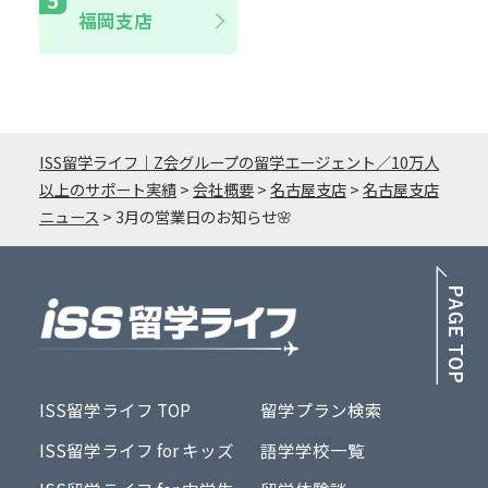
福岡支店
ISS留学ライフ｜Z会グループの留学エージェント／10万人
以上のサポート実績
>
会社概要
>
名古屋支店
>
名古屋支店
ニュース
>
3月の営業日のお知らせ🌸
PA
ISS留学ライフ TOP
留学プラン検索
ISS留学ライフ for キッズ
語学学校一覧