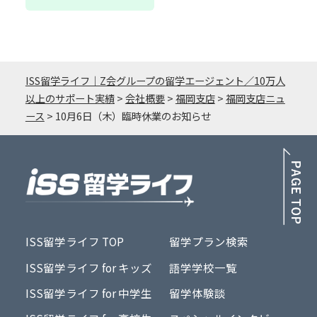
ISS留学ライフ｜Z会グループの留学エージェント／10万人
以上のサポート実績
>
会社概要
>
福岡支店
>
福岡支店ニュ
ース
>
10月6日（木）臨時休業のお知らせ
PA
ISS留学ライフ TOP
留学プラン検索
ISS留学ライフ for キッズ
語学学校一覧
ISS留学ライフ for 中学生
留学体験談