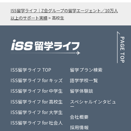
ISS留学ライフ｜Z会グループの留学エージェント／10万人
以上のサポート実績
>
高校生
PA
ISS留学ライフ TOP
留学プラン検索
ISS留学ライフ for キッズ
語学学校一覧
ISS留学ライフ for 中学生
留学体験談
ISS留学ライフ for 高校生
スペシャルインタビュ
ー
ISS留学ライフ for 大学生
会社概要
ISS留学ライフ for 社会人
採用情報